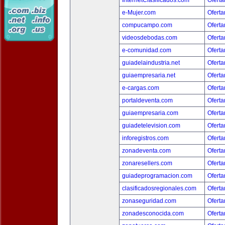
InternetClasificados.com
Oferta
e-Mujer.com
Oferta
compucampo.com
Oferta
videosdebodas.com
Oferta
e-comunidad.com
Oferta
guiadelaindustria.net
Oferta
guiaempresaria.net
Oferta
e-cargas.com
Oferta
portaldeventa.com
Oferta
guiaempresaria.com
Oferta
guiadetelevision.com
Oferta
inforegistros.com
Oferta
zonadeventa.com
Oferta
zonaresellers.com
Oferta
guiadeprogramacion.com
Oferta
clasificadosregionales.com
Oferta
zonaseguridad.com
Oferta
zonadesconocida.com
Oferta