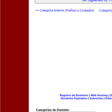
Ver Siguientes 81 >
<< Categoria Anterior (PaÃ­ses y Ciudades)
Categori
Registro de Dominios
|
Web Hosting
|
D
Dominios Expirados
|
Industrias
|
Indu
Categorías de Dominio: