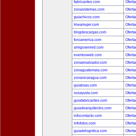
fabricantes.com
Oferta
zonasistemas.com
Oferta
guiachicos.com
Oferta
lineamujer.com
Oferta
blogdescargas.com
Oferta
foroamerica.com
Oferta
amigosenred.com
Oferta
eventosweb.com
Oferta
zonaelsalvador.com
Oferta
zonaguatemala.com
Oferta
zonanicaragua.com
Oferta
guiabsas.com
Oferta
sosayuda.com
Oferta
guiafabricantes.com
Oferta
guiadearquitectos.com
Oferta
infocontacto.com
Oferta
infofotos.com
Oferta
guiadelogistica.com
Oferta