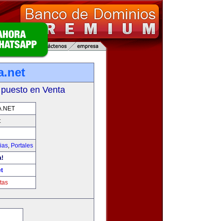
a.net
 puesto en Venta
.NET
t
ias
,
Portales
a!
t
tas