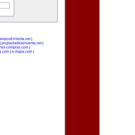
amposEnVenta.net
|
|
propiedadesenventa.net
|
mis-compras.com
|
a.com
|
e-mapa.com
|