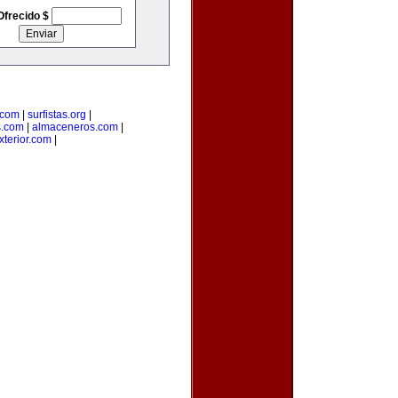
Ofrecido $
.com
|
surfistas.org
|
s.com
|
almaceneros.com
|
terior.com
|