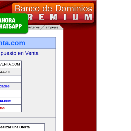
nta.com
 puesto en Venta
VENTA.COM
ta.com
edades
ta.com
tas
ealizar una Oferta