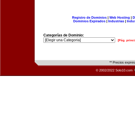
Registro de Dominios
|
Web Hosting
|
D
Dominios Expirados
|
Industrias
|
Indu
Categorías de Dominio:
[Pág. princi
** Precios expre
© 2002/2022 Solo10.com