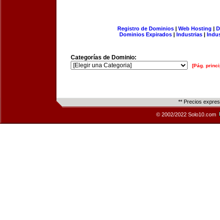
Registro de Dominios
|
Web Hosting
|
D
Dominios Expirados
|
Industrias
|
Indu
Categorías de Dominio:
[Pág. princi
** Precios expre
© 2002/2022 Solo10.com