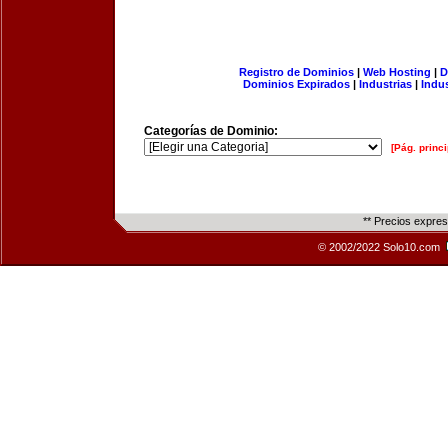
Registro de Dominios
|
Web Hosting
|
D
Dominios Expirados
|
Industrias
|
Indu
Categorías de Dominio:
[Pág. princi
** Precios expre
© 2002/2022 Solo10.com