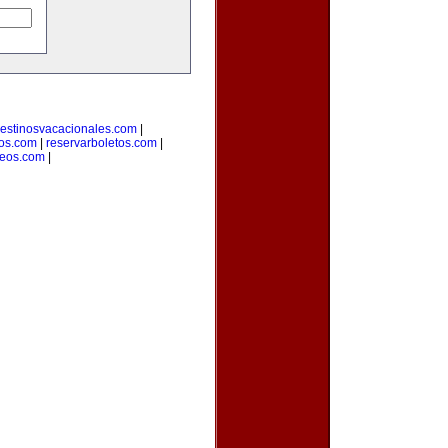
estinosvacacionales.com
|
ros.com
|
reservarboletos.com
|
leos.com
|