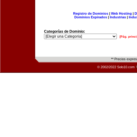
Registro de Dominios
|
Web Hosting
|
D
Dominios Expirados
|
Industrias
|
Indu
Categorías de Dominio:
[Pág. princi
** Precios expre
© 2002/2022 Solo10.com