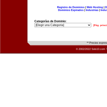
Registro de Dominios
|
Web Hosting
|
D
Dominios Expirados
|
Industrias
|
Indu
Categorías de Dominio:
[Pág. princi
** Precios expre
© 2002/2022 Solo10.com