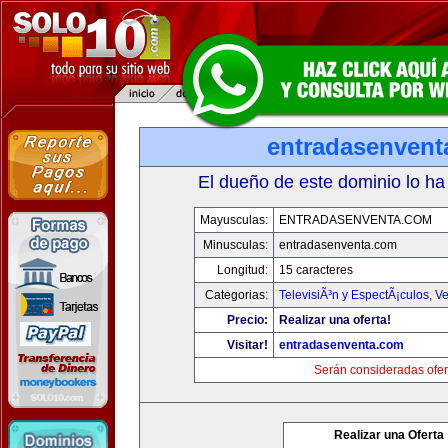
entradasenvent
El dueño de este dominio lo ha
Mayusculas:
ENTRADASENVENTA.COM
Minusculas:
entradasenventa.com
Longitud:
15 caracteres
Categorias:
TelevisiÃ³n y EspectÃ¡culos
,
Ve
Precio:
Realizar una oferta!
Visitar!
entradasenventa.com
Serán consideradas ofer
Realizar una Oferta